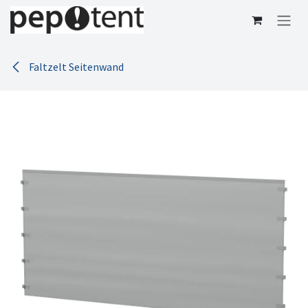
Zum Inhalt springen
Faltzelt Seitenwand