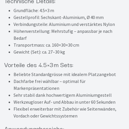
Technische Details:
Grundfläche: 4.5×3 m
Gestellprofil: Sechskant-Aluminium, Ø 40 mm
Verbindungsteile: Aluminium und verstärktes Nylon
Höhenverstellung: Mehrstufig – anpassbar je nach
Bedarf
Transportmass: ca. 160×30×30 cm
Gewicht (Set): ca. 27–30 kg
Vorteile des 4.5×3 m Sets:
Beliebte Standardgrösse mit idealem Platzangebot
Dachfarbe frei wählbar – optimal für
Markenpräsentationen
Sehr stabil dank hochwertigem Aluminiumgestell
Werkzeugloser Auf- und Abbau in unter 60 Sekunden
Flexibel erweiterbar mit Zubehör wie Seitenwänden,
Vordach oder Gewichtssystemen
Anwendungsbereiche: