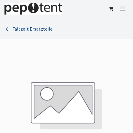
Zum Inhalt springen
Faltzelt Ersatzteile