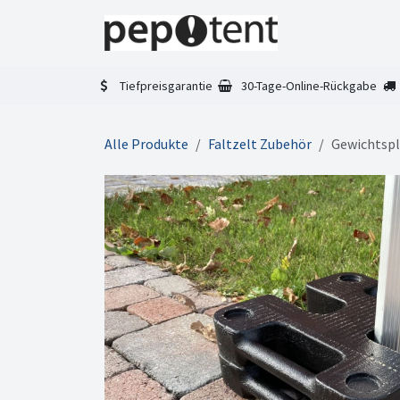
Zum Inhalt springen
Home
Faltze
Tiefpreisgarantie
30-Tage-Online-Rückgabe
Alle Produkte
Faltzelt Zubehör
Gewichtspla