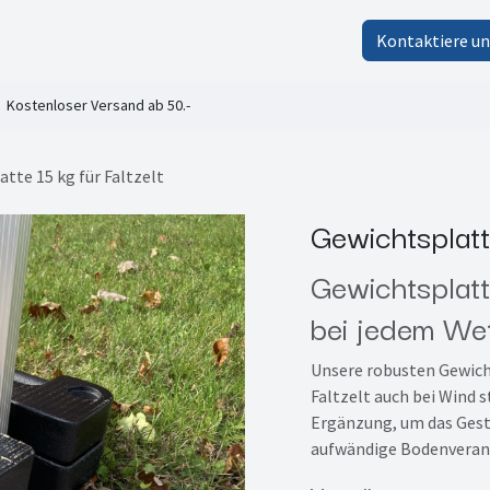
lt-Shop
Faltzelte von Peptent
FAQ
Unternehmen
Kontaktiere un
Kostenloser Versand ab 50.-
tte 15 kg für Faltzelt
Gewichtsplatte
Gewichtsplatt
bei jedem We
Unsere robusten Gewicht
Faltzelt auch bei Wind st
Ergänzung, um das Geste
aufwändige Bodenveran