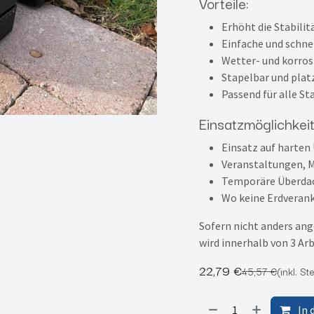
Vorteile:
Erhöht die Stabilit
Einfache und schne
Wetter- und korro
Stapelbar und plat
Passend für alle St
Einsatzmöglichkeit
Einsatz auf harten
Veranstaltungen, M
Temporäre Überdac
Wo keine Erdverank
Sofern nicht anders ang
wird innerhalb von 3 Ar
22,79
€
45,57
€
(inkl. St
In 