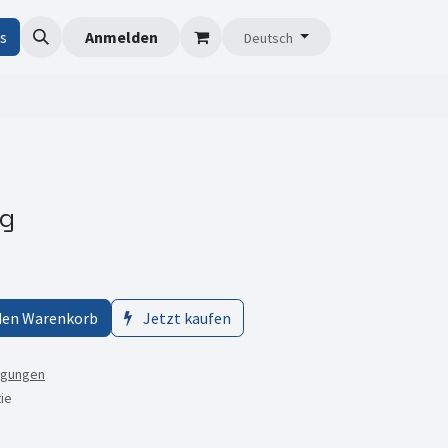
s
Anmelden
Deutsch
ng
den Warenkorb
Jetzt kaufen
ngungen
ie