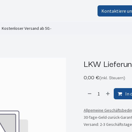
lt-Shop
Faltzelte von Peptent
FAQ
Unternehmen
Kontaktiere un
Kostenloser Versand ab 50.-
LKW Lieferu
0,00
€
(inkl. Steuern)
In 
Allgemeine Geschäftsbedi
30-Tage-Geld-zurück-Garant
Versand: 2-3 Geschäftstage